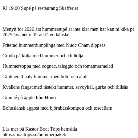
Kl:19.00 Supé på restaurang Skafferiet
Menyn för 2026 års hummersupé är inte klar men här kan ni kika på
2025 års meny för att få en känsla:
Friterad hummerdumplings med Nuoc Cham dippsås
Crudo på kolja med hummer och chiliolja
Hummersoppa med cognac, taleggio och tomatmarmelad
Gratinerad halv hummer med bröd och aioli
Kvällens fångst med råstekt hummer, savoykål, gurka och dillsås
Granité på äpple från Hönö
Bohuslänsk äggost med björnbärskompott och toscaflarn
Läs mer på Kastor Boat Trips hemsida
https://boattrips.se/hummerpaket/