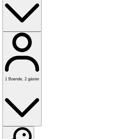
1
Boende
,
2
gäster