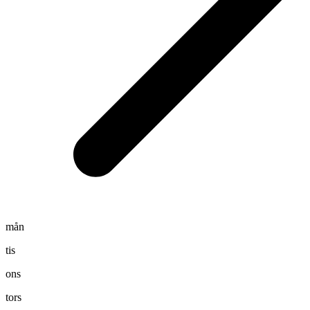
mån
tis
ons
tors