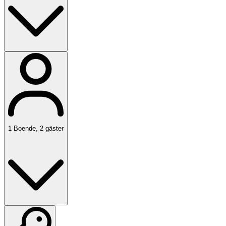
1
Boende
,
2
gäster