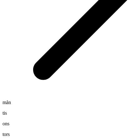
mån
tis
ons
tors